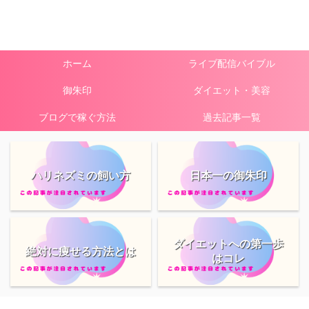
ホーム
ライブ配信バイブル
御朱印
ダイエット・美容
ブログで稼ぐ方法
過去記事一覧
ハリネズミの飼い方
日本一の御朱印
ダイエットへの第一歩
絶対に痩せる方法とは
はコレ