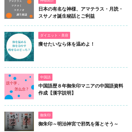
神様紹介
日本の有名な神様、アマテラス・月読・
スサノオ誕生秘話とご利益
ダイエット・美容
痩せたいなら体を温めよ！
中国語
中国語歴８年御朱印マニアの中国語資料
作成【漢字説明】
御朱印
御朱印～明治神宮で邪気を落とそう～