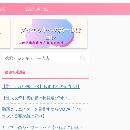
方法
過去記事一覧
ダイエットへの第一歩は
は
コレ
最近の投稿
【難しくない株、FX】おすすめの証券会社
【株式投資】初心者の銘柄選び/オススメ
動画クリエイターを目指すならMOVA【フリー
ランス需要が急上昇中】
ミラブルのシャワーヘッド【汚れすごい落ち