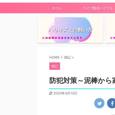
ホーム
ライブ配信バイブル
ハリネズミの飼い方
HOME
>
雑記
>
雑記
防犯対策～泥棒から
2020年4月13日