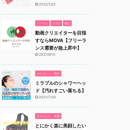
2022/1/25
パソコン
ブログ
雑記
動画クリエイターを目指
すならMOVA【フリーラ
ンス需要が急上昇中】
2021/9/10
ダイエット・美容
ミラブルのシャワーヘッ
ド【汚れすごい落ちる】
2021/7/30
ダイエット・美容
とにかく楽に美顔したい