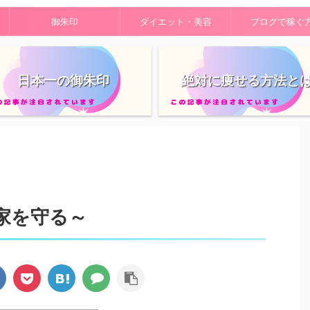
御朱印
ダイエット・美容
ブログで稼ぐ
日本一の御朱印
絶対に痩せる方法と
家を守る～