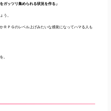
をガッツリ集められる状況を作る」
ょう。
かＲＰＧのレベル上げみたいな感覚になってハマる人も
を。