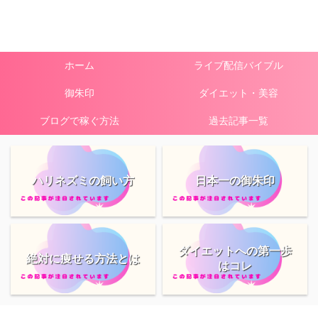
ホーム
ライブ配信バイブル
御朱印
ダイエット・美容
ブログで稼ぐ方法
過去記事一覧
ハリネズミの飼い方
日本一の御朱印
ダイエットへの第一歩
絶対に痩せる方法とは
はコレ