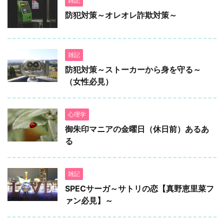
雑記
防犯対策～オレオレ詐欺対策～
雑記
防犯対策～ストーカーから身を守る～
（女性必見）
心理学
御朱印マニアの金曜日（休日前）あるあ
る
雑記
SPECサーガ～サトリの恋【真野恵里菜フ
ァン必見】～