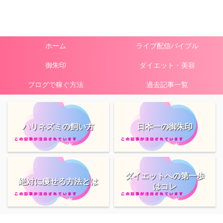
ホーム
ライブ配信バイブル
御朱印
ダイエット・美容
ブログで稼ぐ方法
過去記事一覧
ハリネズミの飼い方
日本一の御朱印
ダイエットへの第一歩
絶対に痩せる方法とは
はコレ