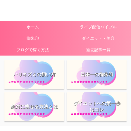
ホーム
ライブ配信バイブル
御朱印
ダイエット・美容
ブログで稼ぐ方法
過去記事一覧
ハリネズミの飼い方
日本一の御朱印
ダイエットへの第一歩
絶対に痩せる方法とは
はコレ