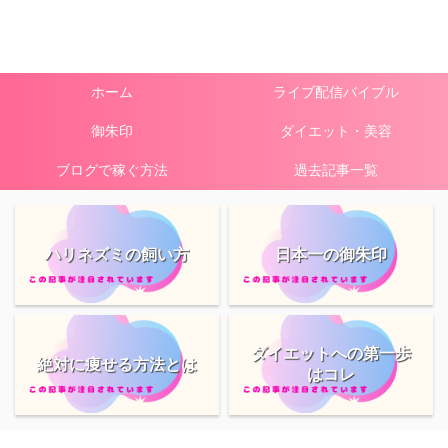
ホーム
ライブ配信バイブル
御朱印
ダイエット・美容
ブログで稼ぐ方法
過去記事一覧
ハリネズミの飼い方
日本一の御朱印
ダイエットへの第一歩
絶対に痩せる方法とは
はコレ