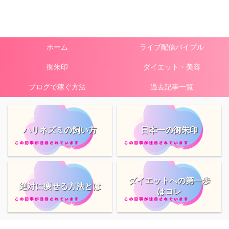
ホーム
ライブ配信バイブル
御朱印
ダイエット・美容
ブログで稼ぐ方法
過去記事一覧
ハリネズミの飼い方
日本一の御朱印
ダイエットへの第一歩
絶対に痩せる方法とは
はコレ