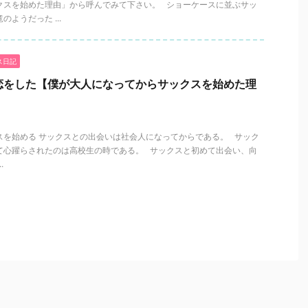
クスを始めた理由」から呼んでみて下さい。 ショーケースに並ぶサッ
ようだった ...
ス日記
恋をした【僕が大人になってからサックスを始めた理
スを始める サックスとの出会いは社会人になってからである。 サック
て心躍らされたのは高校生の時である。 サックスと初めて出会い、向
.