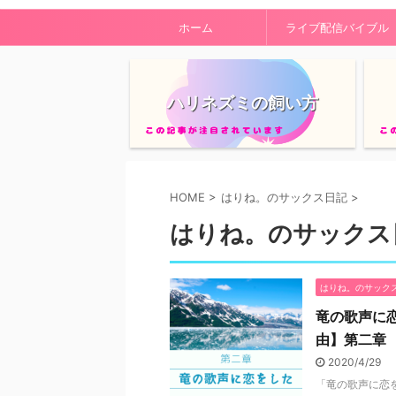
ホーム
ライブ配信バイブル
ハリネズミの飼い方
HOME
>
はりね。のサックス日記
>
はりね。のサックス
はりね。のサック
竜の歌声に
由】第二章
2020/4/29
「竜の歌声に恋