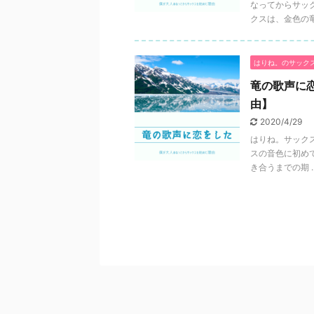
なってからサッ
クスは、金色の竜の
はりね。のサック
竜の歌声に
由】
2020/4/29
はりね。サック
スの音色に初め
き合うまでの期 ..