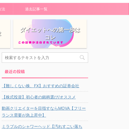
方法
過去記事一覧
ダイエットへの第一歩は
は
コレ
最近の投稿
【難しくない株、FX】おすすめの証券会社
【株式投資】初心者の銘柄選び/オススメ
動画クリエイターを目指すならMOVA【フリー
ランス需要が急上昇中】
ミラブルのシャワーヘッド【汚れすごい落ち