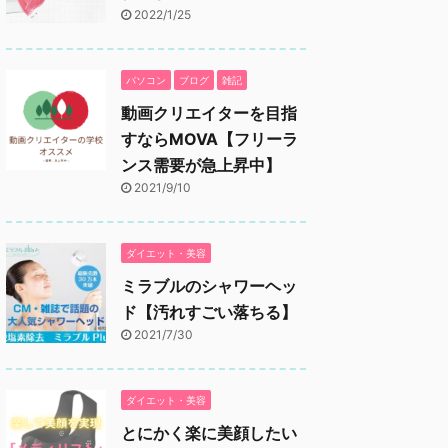
2022/1/25
パソコン
ブログ
雑記
動画クリエイターを目指
すならMOVA【フリーラ
ンス需要が急上昇中】
2021/9/10
ダイエット・美容
ミラブルのシャワーヘッ
ド【汚れすごい落ちる】
2021/7/30
ダイエット・美容
とにかく楽に美顔したい