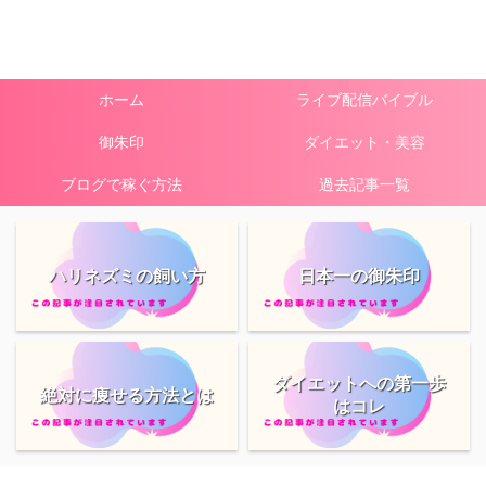
ホーム
ライブ配信バイブル
御朱印
ダイエット・美容
ブログで稼ぐ方法
過去記事一覧
ハリネズミの飼い方
日本一の御朱印
ダイエットへの第一歩
絶対に痩せる方法とは
はコレ