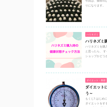
今回は、御朱印
りになります。 
ハリネズミ
ハリネズミ
ハリネズミを購
と思ったら、 
ショップかどうか
ダイエット・美容
ダイエット
う～
もくじ1 はじめ
ダイエットをす