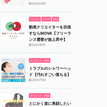
2022/1/25
パソコン
ブログ
雑記
動画クリエイターを目指
すならMOVA【フリーラ
ンス需要が急上昇中】
2021/9/10
ダイエット・美容
ミラブルのシャワーヘッ
ド【汚れすごい落ちる】
2021/7/30
ダイエット・美容
とにかく楽に美顔したい