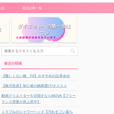
方法
過去記事一覧
ダイエットへの第一歩は
は
コレ
最近の投稿
【難しくない株、FX】おすすめの証券会社
【株式投資】初心者の銘柄選び/オススメ
動画クリエイターを目指すならMOVA【フリー
ランス需要が急上昇中】
ミラブルのシャワーヘッド【汚れすごい落ち