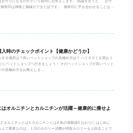
はお守りになるのかという疑問にお答えします。 結論を言うと、 お守
御朱印は神様と御縁ができた証です。 御朱印に手を合わせることは ...
購入時のチェックポイント【健康かどうか】
入する場所は？良いペットショップの見極め方は？ ハリネズミを買おう
すぐにペットショップへ行きましょう！ そのペットショップが良いペット
の見極め方をお教えしま ...
にはオルニチンとカルニチンが活躍～健康的に痩せよ
に2 オルニチンとは3 カルニチンとは4 私の体験談5 おわりに はじめに
る上で重要なのは、１日のカロリー消費が摂取カロリーを上回ることで