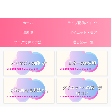
ホーム
ライブ配信バイブル
御朱印
ダイエット・美容
ブログで稼ぐ方法
過去記事一覧
ハリネズミの飼い方
日本一の御朱印
ダイエットへの第一歩
絶対に痩せる方法とは
はコレ