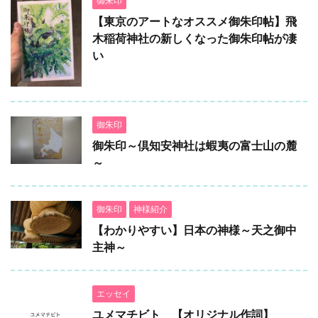
御朱印
【東京のアートなオススメ御朱印帖】飛
木稲荷神社の新しくなった御朱印帖が凄
い
御朱印
御朱印～倶知安神社は蝦夷の富士山の麓
～
御朱印
神様紹介
【わかりやすい】日本の神様～天之御中
主神～
エッセイ
ユメマチビト 【オリジナル作詞】