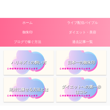
ホーム
ライブ配信バイブル
御朱印
ダイエット・美容
ブログで稼ぐ方法
過去記事一覧
ハリネズミの飼い方
日本一の御朱印
ダイエットへの第一歩
絶対に痩せる方法とは
はコレ