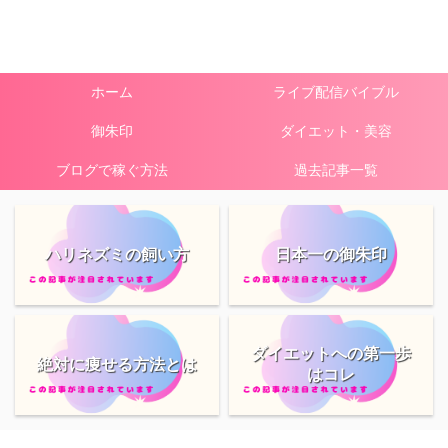
ホーム
ライブ配信バイブル
御朱印
ダイエット・美容
ブログで稼ぐ方法
過去記事一覧
ハリネズミの飼い方
日本一の御朱印
ダイエットへの第一歩
絶対に痩せる方法とは
はコレ