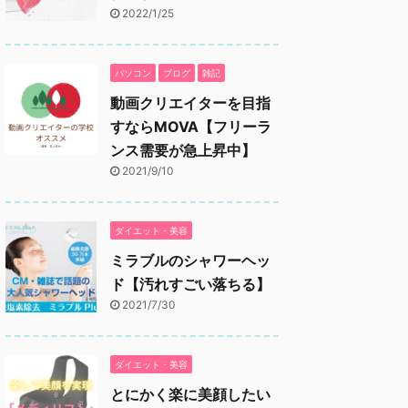
2022/1/25
パソコン
ブログ
雑記
動画クリエイターを目指
すならMOVA【フリーラ
ンス需要が急上昇中】
2021/9/10
ダイエット・美容
ミラブルのシャワーヘッ
ド【汚れすごい落ちる】
2021/7/30
ダイエット・美容
とにかく楽に美顔したい