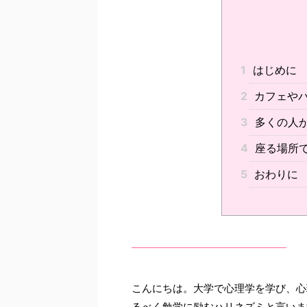
1
はじめに
2
カフェやバ
3
多くの人
4
座る場所
5
おわりに
こんにちは。大学で心理学を学び、心
るべく勉学に励むハリネズミと言いま