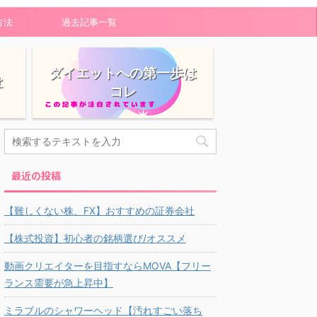
方法
過去記事一覧
ダイエットへの第一歩は
は
コレ
最近の投稿
【難しくない株、FX】おすすめの証券会社
【株式投資】初心者の銘柄選び/オススメ
動画クリエイターを目指すならMOVA【フリー
ランス需要が急上昇中】
ミラブルのシャワーヘッド【汚れすごい落ち