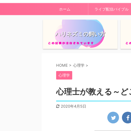
ホーム
ライブ配信バイブル
ハリネズミの飼い方
HOME
>
心理学
>
心理学
心理士が教える～ど
2020年4月5日