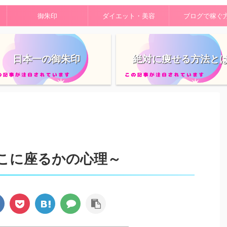
御朱印
ダイエット・美容
ブログで稼ぐ
日本一の御朱印
絶対に痩せる方法と
こに座るかの心理～