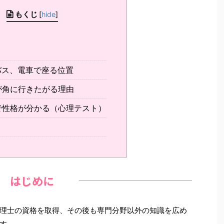
もくじ
[
hide
]
ス、電車で座る位置
が角に行きたがる理由
で性格が分かる（心理テスト）
はじめに
理士の資格を取得、その後も専門分野以外の知識を広め
す。