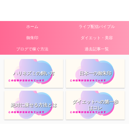
ホーム
ライブ配信バイブル
御朱印
ダイエット・美容
ブログで稼ぐ方法
過去記事一覧
ハリネズミの飼い方
日本一の御朱印
ダイエットへの第一歩
絶対に痩せる方法とは
はコレ