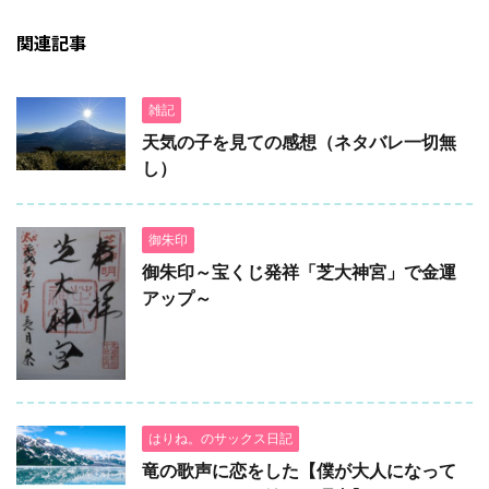
関連記事
雑記
天気の子を見ての感想（ネタバレ一切無
し）
御朱印
御朱印～宝くじ発祥「芝大神宮」で金運
アップ～
はりね。のサックス日記
竜の歌声に恋をした【僕が大人になって