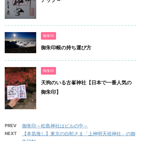
御朱印
御朱印帳の持ち運び方
御朱印
天狗のいる古峯神社【日本で一番人気の
御朱印】
PREV
御朱印～松島神社はビルの中～
NEXT
【本気推し】東京の白蛇さま「上神明天祖神社」の御