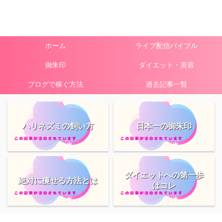
ホーム
ライブ配信バイブル
御朱印
ダイエット・美容
ブログで稼ぐ方法
過去記事一覧
ハリネズミの飼い方
日本一の御朱印
ダイエットへの第一歩
絶対に痩せる方法とは
はコレ