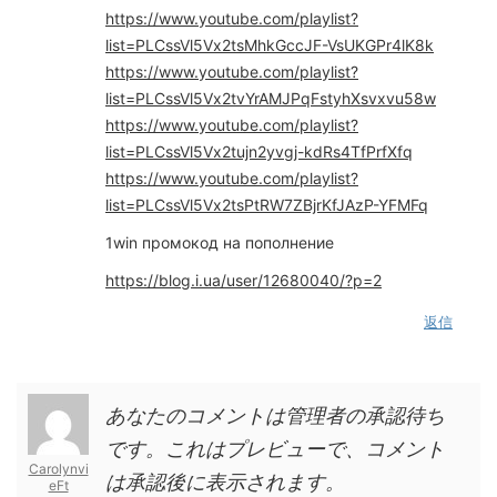
https://www.youtube.com/playlist?
list=PLCssVl5Vx2tsMhkGccJF-VsUKGPr4lK8k
https://www.youtube.com/playlist?
list=PLCssVl5Vx2tvYrAMJPqFstyhXsvxvu58w
https://www.youtube.com/playlist?
list=PLCssVl5Vx2tujn2yvgj-kdRs4TfPrfXfq
https://www.youtube.com/playlist?
list=PLCssVl5Vx2tsPtRW7ZBjrKfJAzP-YFMFq
1win промокод на пополнение
https://blog.i.ua/user/12680040/?p=2
返信
あなたのコメントは管理者の承認待ち
です。これはプレビューで、コメント
Carolynvi
は承認後に表示されます。
eFt