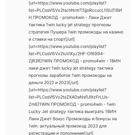
[url=https://www.youtube.com/playlist?
list=PLCssVl5Vx2tschNntIT5jjoRccucL1lSU]1ВИ
Н ПРОМОКОД - promo4win - Лаки Джет
тактика 1win lucky jet strategy прогнозы
стратегия Пушера 1win промокоды на казино
и ставки на спорт[/url]
[url=https://www.youtube.com/playlist?
list=PLCssVl5Vx2tuViXyJ2HF-Of6994-
ZjR3R]1WIN ПРОМОКОД - promo4win - 1ВИН
лаки джет 1win lucky jet strategy тактика
прогнозы заработок 1win промокоды на
деньги 2022 и 2023[/url]
[url=https://www.youtube.com/playlist?
list=PLCssVl5Vx2tsZXADaNsfUlXzFrLUs-
Zm6]1WIN ПРОМОКОД - promo4win - 1win
Lucky Jet strategy тактика выиграть 1ВИН
Лаки Джет бонус Промокоды и бонусы на
1win: актуальный промокод 2023 для
регистрации и пополнения[/url]