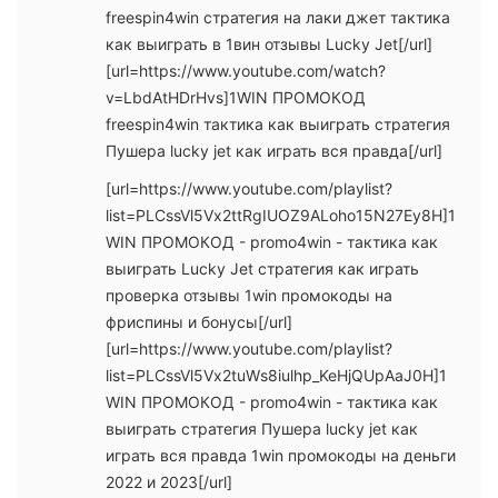
freespin4win стратегия на лаки джет тактика
как выиграть в 1вин отзывы Lucky Jet[/url]
[url=https://www.youtube.com/watch?
v=LbdAtHDrHvs]1WIN ПРОМОКОД
freespin4win тактика как выиграть стратегия
Пушера lucky jet как играть вся правда[/url]
[url=https://www.youtube.com/playlist?
list=PLCssVl5Vx2ttRgIUOZ9ALoho15N27Ey8H]1
WIN ПРОМОКОД - promo4win - тактика как
выиграть Lucky Jet стратегия как играть
проверка отзывы 1win промокоды на
фриспины и бонусы[/url]
[url=https://www.youtube.com/playlist?
list=PLCssVl5Vx2tuWs8iulhp_KeHjQUpAaJ0H]1
WIN ПРОМОКОД - promo4win - тактика как
выиграть стратегия Пушера lucky jet как
играть вся правда 1win промокоды на деньги
2022 и 2023[/url]