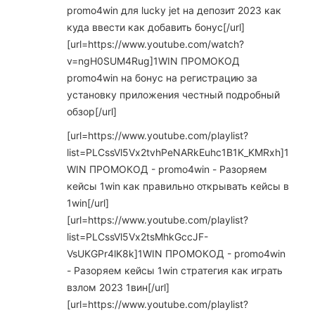
promo4win для lucky jet на депозит 2023 как
куда ввести как добавить бонус[/url]
[url=https://www.youtube.com/watch?
v=ngH0SUM4Rug]1WIN ПРОМОКОД
promo4win на бонус на регистрацию за
установку приложения честный подробный
обзор[/url]
[url=https://www.youtube.com/playlist?
list=PLCssVl5Vx2tvhPeNARkEuhc1B1K_KMRxh]1
WIN ПРОМОКОД - promo4win - Разоряем
кейсы 1win как правильно открывать кейсы в
1win[/url]
[url=https://www.youtube.com/playlist?
list=PLCssVl5Vx2tsMhkGccJF-
VsUKGPr4lK8k]1WIN ПРОМОКОД - promo4win
- Разоряем кейсы 1win стратегия как играть
взлом 2023 1вин[/url]
[url=https://www.youtube.com/playlist?