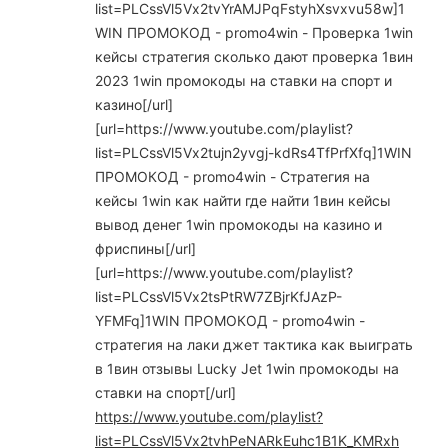
list=PLCssVl5Vx2tvYrAMJPqFstyhXsvxvu58w]1
WIN ПРОМОКОД - promo4win - Проверка 1win
кейсы стратегия сколько дают проверка 1вин
2023 1win промокоды на ставки на спорт и
казино[/url]
[url=https://www.youtube.com/playlist?
list=PLCssVl5Vx2tujn2yvgj-kdRs4TfPrfXfq]1WIN
ПРОМОКОД - promo4win - Стратегия на
кейсы 1win как найти где найти 1вин кейсы
вывод денег 1win промокоды на казино и
фриспины[/url]
[url=https://www.youtube.com/playlist?
list=PLCssVl5Vx2tsPtRW7ZBjrKfJAzP-
YFMFq]1WIN ПРОМОКОД - promo4win -
стратегия на лаки джет тактика как выиграть
в 1вин отзывы Lucky Jet 1win промокоды на
ставки на спорт[/url]
https://www.youtube.com/playlist?
list=PLCssVl5Vx2tvhPeNARkEuhc1B1K_KMRxh