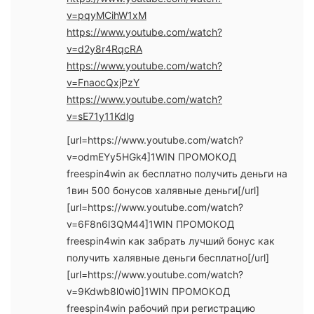
v=pqyMCihW1xM
https://www.youtube.com/watch?
v=d2y8r4RqcRA
https://www.youtube.com/watch?
v=FnaocQxjPzY
https://www.youtube.com/watch?
v=sE71y11Kdlg
[url=https://www.youtube.com/watch?
v=odmEYy5HGk4]1WIN ПРОМОКОД
freespin4win ак бесплатно получить деньги на
1вин 500 бонусов халявные деньги[/url]
[url=https://www.youtube.com/watch?
v=6F8n6l3QM44]1WIN ПРОМОКОД
freespin4win как забрать лучший бонус как
получить халявные деньги бесплатно[/url]
[url=https://www.youtube.com/watch?
v=9Kdwb8l0wi0]1WIN ПРОМОКОД
freespin4win рабочий при регистрацию