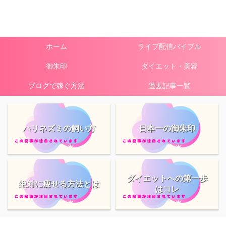
ホーム
ライブ配信バイブル
御朱印
ダイエット・美容
ブログで稼ぐ方法
過去記事一覧
ハリネズミの飼い方
日本一の御朱印
ダイエットへの第一歩
絶対に痩せる方法とは
はコレ