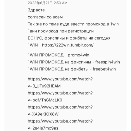
2023年6月21日 2:50 AM
Здрасте
согласен со всем
Так же по теме куда ввести промокод в 1win
1вин промокод при регистрации
БОНУС, фриспины и фрибеты на сегодня
1WIN -
https://222win.tumblr.com/
1WIN ПРОМОКОД - promo4win
1WIN ПРОМОКОД на фриспины - freespin4win
1WIN ПРОМОКОД на фрибеты - freebet4win
https://www.youtube.com/watch?
v=B_UTu92HEAM
https://www.youtube.com/watch?
v=bdMTnGMcLK0
https://www.youtube.com/watch?
v=XA9eKIOX8WI
https://www.youtube.com/watch?
v=2e4ie7mx9as