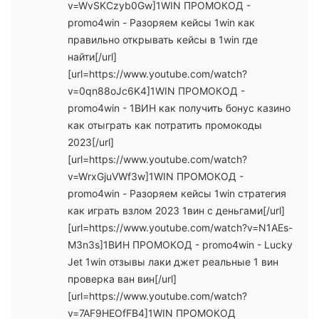
v=WvSKCzyb0Gw]1WIN ПРОМОКОД -
promo4win - Разоряем кейсы 1win как
правильно открывать кейсы в 1win где
найти[/url]
[url=https://www.youtube.com/watch?
v=0qn88oJc6K4]1WIN ПРОМОКОД -
promo4win - 1ВИН как получить бонус казино
как отыграть как потратить промокоды
2023[/url]
[url=https://www.youtube.com/watch?
v=WrxGjuVWf3w]1WIN ПРОМОКОД -
promo4win - Разоряем кейсы 1win стратегия
как играть взлом 2023 1вин с деньгами[/url]
[url=https://www.youtube.com/watch?v=N1AEs-
M3n3s]1ВИН ПРОМОКОД - promo4win - Lucky
Jet 1win отзывы лаки джет реальные 1 вин
проверка ван вин[/url]
[url=https://www.youtube.com/watch?
v=7AF9HEOfFB4]1WIN ПРОМОКОД