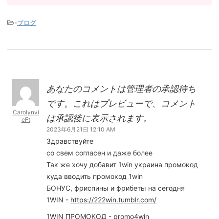
-
ブログ
あなたのコメントは管理者の承認待ち
です。これはプレビューで、コメント
Carolynvi
は承認後に表示されます。
eFt
2023年6月21日 12:10 AM
Здравствуйте
со свем согласен и даже более
Так же хочу добавит 1win украина промокод
куда вводить промокод 1win
БОНУС, фриспины и фрибеты на сегодня
1WIN -
https://222win.tumblr.com/
1WIN ПРОМОКОД - promo4win