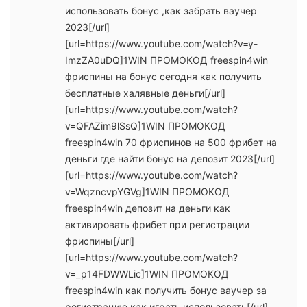
использовать бонус ,как забрать ваучер
2023[/url]
[url=https://www.youtube.com/watch?v=y-
ImzZA0uDQ]1WIN ПРОМОКОД freespin4win
фриспины на бонус сегодня как получить
бесплатные халявные деньги[/url]
[url=https://www.youtube.com/watch?
v=QFAZim9lSsQ]1WIN ПРОМОКОД
freespin4win 70 фриспинов на 500 фрибет на
деньги где найти бонус на депозит 2023[/url]
[url=https://www.youtube.com/watch?
v=WqzncvpYGVg]1WIN ПРОМОКОД
freespin4win депозит на деньги как
активировать фрибет при регистрации
фриспины[/url]
[url=https://www.youtube.com/watch?
v=_p14FDWWLic]1WIN ПРОМОКОД
freespin4win как получить бонус ваучер за
регистрацию как играть использовать[/url]