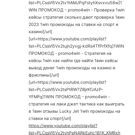
list=PLCssVl5Vx2tvYrAMJPqFstyhXsvxvu58w]1
WIN ПРОМОКОД - promo4win - Проверка 1win
кейсы стратегия сколько дают проверка 1вин
2023 1win промокоды на ставки на спорт и
казино[/url]
[url=https://www.youtube.com/playlist?
list=PLCssVl5Vx2tujn2yvgj-kdRs4TfPrfXfq]1WIN
ПРОМОКОД - promo4win - Стратегия на
кейсы 1win как найти где найти 1вин кейсы
вывод денег 1win промокоды на казино и
фриспины[/url]
[url=https://www.youtube.com/playlist?
list=PLCssVl5Vx2tsPtRW7ZBjrKfJAzP-
YFMFq]1WIN ПРОМОКОД - promo4win -
стратегия на лаки джет тактика как выиграть
в 1вин отзывы Lucky Jet 1win промокоды на
ставки на спорт[/url]
https://www.youtube.com/playlist?
list=PLCssVl5Vx2tvhPeNARkEuhc1B1K_KMRxh