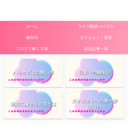
ホーム
ライブ配信バイブル
御朱印
ダイエット・美容
ブログで稼ぐ方法
過去記事一覧
ハリネズミの飼い方
日本一の御朱印
ダイエットへの第一歩
絶対に痩せる方法とは
はコレ