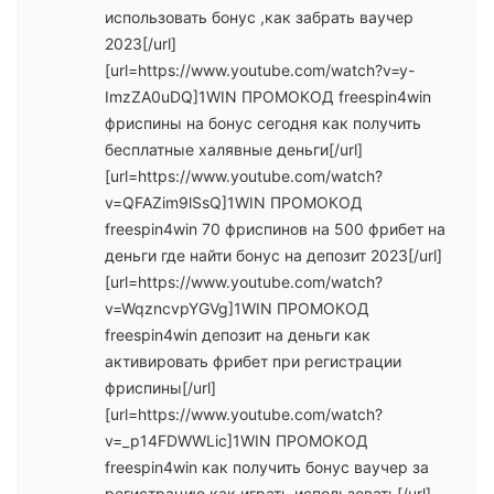
использовать бонус ,как забрать ваучер
2023[/url]
[url=https://www.youtube.com/watch?v=y-
ImzZA0uDQ]1WIN ПРОМОКОД freespin4win
фриспины на бонус сегодня как получить
бесплатные халявные деньги[/url]
[url=https://www.youtube.com/watch?
v=QFAZim9lSsQ]1WIN ПРОМОКОД
freespin4win 70 фриспинов на 500 фрибет на
деньги где найти бонус на депозит 2023[/url]
[url=https://www.youtube.com/watch?
v=WqzncvpYGVg]1WIN ПРОМОКОД
freespin4win депозит на деньги как
активировать фрибет при регистрации
фриспины[/url]
[url=https://www.youtube.com/watch?
v=_p14FDWWLic]1WIN ПРОМОКОД
freespin4win как получить бонус ваучер за
регистрацию как играть использовать[/url]