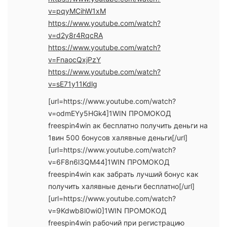
v=pqyMCihW1xM
https://www.youtube.com/watch?
v=d2y8r4RqcRA
https://www.youtube.com/watch?
v=FnaocQxjPzY
https://www.youtube.com/watch?
v=sE71y11Kdlg
[url=https://www.youtube.com/watch?
v=odmEYy5HGk4]1WIN ПРОМОКОД
freespin4win ак бесплатно получить деньги на
1вин 500 бонусов халявные деньги[/url]
[url=https://www.youtube.com/watch?
v=6F8n6l3QM44]1WIN ПРОМОКОД
freespin4win как забрать лучший бонус как
получить халявные деньги бесплатно[/url]
[url=https://www.youtube.com/watch?
v=9Kdwb8l0wi0]1WIN ПРОМОКОД
freespin4win рабочий при регистрацию