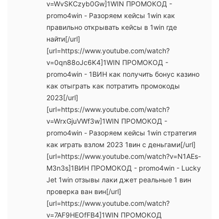
v=WvSKCzyb0Gw]1WIN ПРОМОКОД -
promo4win - Разоряем кейсы 1win как
правильно открывать кейсы в 1win где
найти[/url]
[url=https://www.youtube.com/watch?
v=0qn88oJc6K4]1WIN ПРОМОКОД -
promo4win - 1ВИН как получить бонус казино
как отыграть как потратить промокоды
2023[/url]
[url=https://www.youtube.com/watch?
v=WrxGjuVWf3w]1WIN ПРОМОКОД -
promo4win - Разоряем кейсы 1win стратегия
как играть взлом 2023 1вин с деньгами[/url]
[url=https://www.youtube.com/watch?v=N1AEs-
M3n3s]1ВИН ПРОМОКОД - promo4win - Lucky
Jet 1win отзывы лаки джет реальные 1 вин
проверка ван вин[/url]
[url=https://www.youtube.com/watch?
v=7AF9HEOfFB4]1WIN ПРОМОКОД