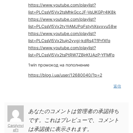
https://www.youtube.com/playlist?
list=PLCssVl5Vx2tsMhkGccJF-VsUKGPr4lK8k
https://www.youtube.com/playlist?
list=PLCssVl5Vx2tvYrAMJPqFstyhXsvxvu58w
https://www.youtube.com/playlist?
list=PLCssVl5Vx2tujn2yvgj-kdRs4TfPrfXfq
https://www.youtube.com/playlist?
list=PLCssVl5Vx2tsPtRW7ZBjrKfJAzP-YFMFq
1win промокод на пополнение
https://blog.i.ua/user/12680040/?p=2
返信
あなたのコメントは管理者の承認待ち
です。これはプレビューで、コメント
Carolynvi
は承認後に表示されます。
eFt