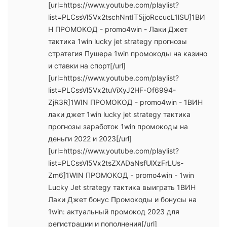
[url=https://www.youtube.com/playlist?
list=PLCssVl5Vx2tschNntIT5jjoRccucL1lSU]1ВИ
Н ПРОМОКОД - promo4win - Лаки Джет
тактика 1win lucky jet strategy прогнозы
стратегия Пушера 1win промокоды на казино
и ставки на спорт[/url]
[url=https://www.youtube.com/playlist?
list=PLCssVl5Vx2tuViXyJ2HF-Of6994-
ZjR3R]1WIN ПРОМОКОД - promo4win - 1ВИН
лаки джет 1win lucky jet strategy тактика
прогнозы заработок 1win промокоды на
деньги 2022 и 2023[/url]
[url=https://www.youtube.com/playlist?
list=PLCssVl5Vx2tsZXADaNsfUlXzFrLUs-
Zm6]1WIN ПРОМОКОД - promo4win - 1win
Lucky Jet strategy тактика выиграть 1ВИН
Лаки Джет бонус Промокоды и бонусы на
1win: актуальный промокод 2023 для
регистрации и пополнения[/url]