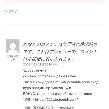
-
ブログ
あなたのコメントは管理者の承認待ち
です。これはプレビューで、コメント
Carolynvi
は承認後に表示されます。
eFt
2023年6月21日 12:10 AM
Здравствуйте
со свем согласен и даже более
Так же хочу добавит 1win украина промокод
куда вводить промокод 1win
БОНУС, фриспины и фрибеты на сегодня
1WIN -
https://222win.tumblr.com/
1WIN ПРОМОКОД - promo4win