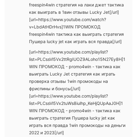
freespin4win стратегия на лаки джет тактика
как выиграть в 1вин отзывы Lucky Jet[/url]
[url=https://www.youtube.com/watch?
v=LbdAtHDrHvs]1WIN ПРОМОКОД
freespin4win тактика как выиграть стратегия
Пушера lucky jet как играть вся правда[/url]
[url=https://www.youtube.com/playlist?
list=PLCssVl5Vx2ttRgIUOZ9ALoho15N27Ey8H]1
WIN ПРОМОКОД - promo4win - тактика как
выиграть Lucky Jet стратегия как играть
проверка отзывы 1win промокоды на
фриспины и бонусы[/url]
[url=https://www.youtube.com/playlist?
list=PLCssVl5Vx2tuWs8iulhp_KeHjQUpAaJ0H]1
WIN ПРОМОКОД - promo4win - тактика как
выиграть стратегия Пушера lucky jet как
играть вся правда 1win промокоды на деньги
2022 и 2023[/url]