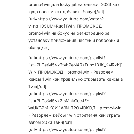
promo4win для lucky jet на депозит 2023 как
куда ввести как добавить бонус[/url]
[url=https://www.youtube.com/watch?
v=ngH0SUM4Rug]1WIN ПРОМОКОД
promo4win на бонус на регистрацию за
установку приложения честный подробный
обзор[/url]
[url=https://www.youtube.com/playlist?
list=PLCssVl5Vx2tvhPeNARkEuhc1B1K_KMRxh]1
WIN ПРОМОКОД - promo4win - Разоряем
кейсы 1win как правильно открывать кейсы в
1win[/url]
[url=https://www.youtube.com/playlist?
list=PLCssVl5Vx2tsMhkGccJF-
VsUKGPr4lK8k]1WIN ПРОМОКОД - promo4win
- Разоряем кейсы 1win стратегия как играть
взлом 2023 1вин[/url]
[url=https://www.youtube.com/playlist?