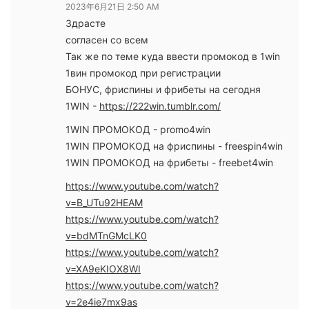
2023年6月21日 2:50 AM
Здрасте
согласен со всем
Так же по теме куда ввести промокод в 1win
1вин промокод при регистрации
БОНУС, фриспины и фрибеты на сегодня
1WIN -
https://222win.tumblr.com/
1WIN ПРОМОКОД - promo4win
1WIN ПРОМОКОД на фриспины - freespin4win
1WIN ПРОМОКОД на фрибеты - freebet4win
https://www.youtube.com/watch?
v=B_UTu92HEAM
https://www.youtube.com/watch?
v=bdMTnGMcLK0
https://www.youtube.com/watch?
v=XA9eKIOX8WI
https://www.youtube.com/watch?
v=2e4ie7mx9as