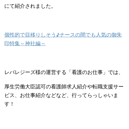
にて紹介されました。
個性的で目移りしそう♪ナースの間でも人気の御朱
印特集～神社編～
レバレジーズ様の運営する「看護のお仕事」では、
厚生労働大臣認可の看護師求人紹介や転職支援サー
ビス、お仕事紹介などなど、行ってらっしゃいま
す！