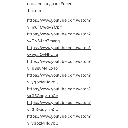
согласен и даже более
Так вот
https://www.youtube.com/watch?
v=muFMwgvYMpY
https://www.youtube.com/watch?
v=TN6Jzb7mxag
https://www.youtube.com/watch?
v=wpJQvHhlJzg
https://www.youtube.com/watch?
v=bSevM4iCx1o
https://www.youtube.com/watch?
v=ygpzMKlqvbQ
https://www.youtube.com/watch?
v=35Goqy_kaCc
https://www.youtube.com/watch?
v=35Goqy_kaCc
https://www.youtube.com/watch?
v=ygpzMKlqvbQ