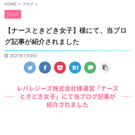
HOME
>
ブログ
>
ブログ
【ナースときどき女子】様にて、当ブロ
グ記事が紹介されました
2021年7月9日
レバレジーズ株式会社様運営「ナース
ときどき女子」にて当ブログ記事が
紹介されました