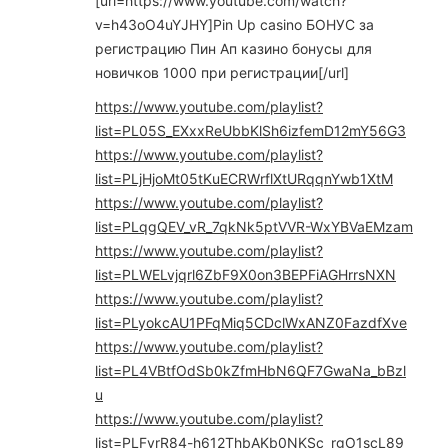
[url=https://www.youtube.com/watch?
v=h43oO4uYJHY]Pin Up casino БОНУС за
регистрацию Пин Ап казино бонусы для
новичков 1000 при регистрации[/url]
https://www.youtube.com/playlist?
list=PL05S_EXxxReUbbKlSh6izfemD12mY56G3
https://www.youtube.com/playlist?
list=PLjHjoMt05tKuECRWrflXtURqqnYwb1XtM
https://www.youtube.com/playlist?
list=PLqgQEV_vR_7qkNk5ptVVR-WxYBVaEMzam
https://www.youtube.com/playlist?
list=PLWELvjqrl6ZbF9X0on3BEPFiAGHrrsNXN
https://www.youtube.com/playlist?
list=PLyokcAU1PFqMiq5CDclWxANZ0FazdfXve
https://www.youtube.com/playlist?
list=PL4VBtfOdSb0kZfmHbN6QF7GwaNa_bBzl
u
https://www.youtube.com/playlist?
list=PLFyrR84-h612ThbAKb0NKSc_rgO1scL89