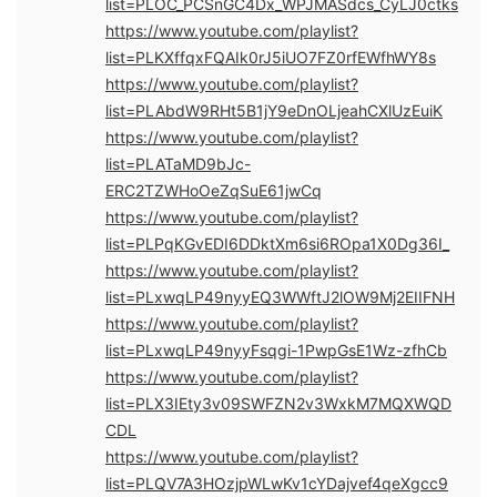
list=PLOC_PCSnGC4Dx_WPJMASdcs_CyLJ0ctks
https://www.youtube.com/playlist?
list=PLKXffqxFQAIk0rJ5iUO7FZ0rfEWfhWY8s
https://www.youtube.com/playlist?
list=PLAbdW9RHt5B1jY9eDnOLjeahCXlUzEuiK
https://www.youtube.com/playlist?
list=PLATaMD9bJc-
ERC2TZWHoOeZqSuE61jwCq
https://www.youtube.com/playlist?
list=PLPqKGvEDI6DDktXm6si6ROpa1X0Dg36I_
https://www.youtube.com/playlist?
list=PLxwqLP49nyyEQ3WWftJ2lOW9Mj2EIIFNH
https://www.youtube.com/playlist?
list=PLxwqLP49nyyFsqgi-1PwpGsE1Wz-zfhCb
https://www.youtube.com/playlist?
list=PLX3IEty3v09SWFZN2v3WxkM7MQXWQD
CDL
https://www.youtube.com/playlist?
list=PLQV7A3HOzjpWLwKv1cYDajvef4qeXgcc9