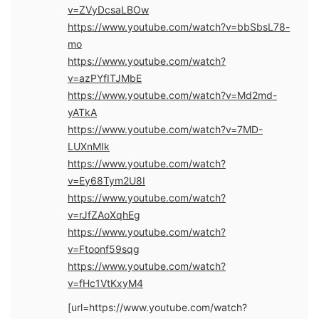
v=ZVyDcsaLBOw
https://www.youtube.com/watch?v=bbSbsL78-
mo
https://www.youtube.com/watch?
v=azPYfITJMbE
https://www.youtube.com/watch?v=Md2md-
yATkA
https://www.youtube.com/watch?v=7MD-
LUXnMIk
https://www.youtube.com/watch?
v=Ey68Tym2U8I
https://www.youtube.com/watch?
v=rJfZAoXqhEg
https://www.youtube.com/watch?
v=Ftoonf59sqg
https://www.youtube.com/watch?
v=fHc1VtKxyM4
[url=https://www.youtube.com/watch?