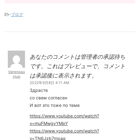
-
ブログ
あなたのコメントは管理者の承認待ち
です。これはプレビューで、コメント
Vanessau
は承認後に表示されます。
njup
2022年9月8日 4:11 AM
Здрасте
со свем согласен
И вот это тоже по теме
https://www.youtube.com/watch?
v=muFMwgvYMpY
https://www.youtube.com/watch?
v=TN6Jzb7mxag