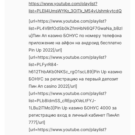
https://www.youtube.com/playlist?
list=PLEli4UmsWYKo_3OlTk_M54vUshmkytcdQ
[url=https://www.youtube.com/playlist?
list=PL4VBtfOdSb0kZfmHbN6QF7GwaNa_bBzl
u]Пин Ап казино БОНУС по номеру телефона
приложение на айфон на андроид бесплатно
Pin Up 2022[/url]
[url=https://www.youtube.com/playlist?
list=PLFyrR84-
h612ThbAKb0NKSc_rgO1scL89]Pin Up казино
БОНУС за регистрацию на первый депозит
Пин Ап casino 2022[/url]
[url=https://www.youtube.com/playlist?
list=PLb8IdmSS_cREpqXVeLtFYJ-
1LBu2iTMo3]Pin Up казино БОНУС 4000 за
регистрацию вход в личный кабинет ПинАп
777[/url]
[url=https://www.youtube.com/playlist?