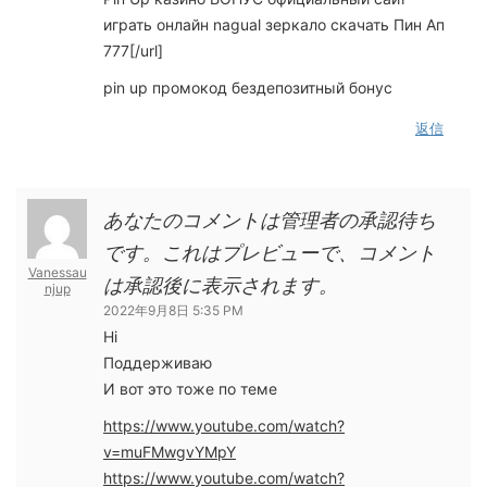
играть онлайн nagual зеркало скачать Пин Ап
777[/url]
pin up промокод бездепозитный бонус
返信
あなたのコメントは管理者の承認待ち
です。これはプレビューで、コメント
Vanessau
は承認後に表示されます。
njup
2022年9月8日 5:35 PM
Hi
Поддерживаю
И вот это тоже по теме
https://www.youtube.com/watch?
v=muFMwgvYMpY
https://www.youtube.com/watch?