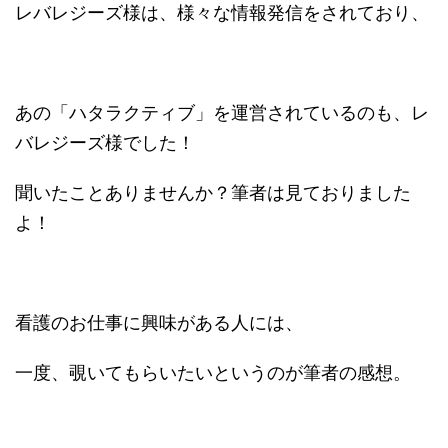
レバレジーズ様は、様々な情報発信をされており、
あの「ハタラクティブ」を運営されているのも、レ
バレジーズ様でした！
聞いたことありませんか？筆者は見ておりました
よ！
看護のお仕事に興味がある人には、
一度、覗いてもらいたいというのが筆者の感想。