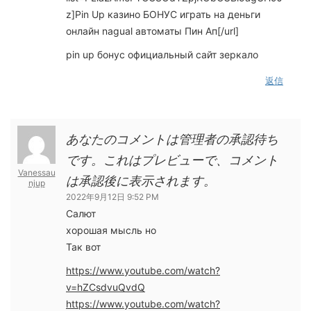
z]Pin Up казино БОНУС играть на деньги
онлайн nagual автоматы Пин Ап[/url]
pin up бонус официальный сайт зеркало
返信
あなたのコメントは管理者の承認待ち
です。これはプレビューで、コメント
Vanessau
は承認後に表示されます。
njup
2022年9月12日 9:52 PM
Салют
хорошая мысль но
Так вот
https://www.youtube.com/watch?
v=hZCsdvuQvdQ
https://www.youtube.com/watch?