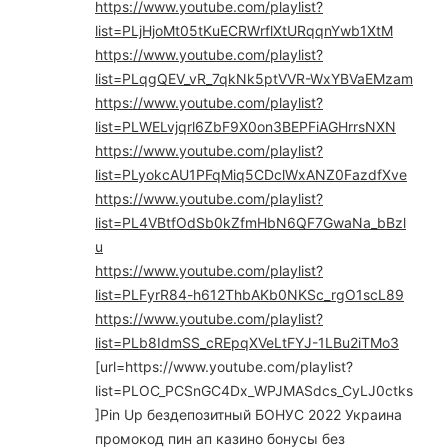
https://www.youtube.com/playlist?
list=PLjHjoMt05tKuECRWrflXtURqqnYwb1XtM
https://www.youtube.com/playlist?
list=PLqgQEV_vR_7qkNk5ptVVR-WxYBVaEMzam
https://www.youtube.com/playlist?
list=PLWELvjqrl6ZbF9X0on3BEPFiAGHrrsNXN
https://www.youtube.com/playlist?
list=PLyokcAU1PFqMiq5CDclWxANZ0FazdfXve
https://www.youtube.com/playlist?
list=PL4VBtfOdSb0kZfmHbN6QF7GwaNa_bBzl
u
https://www.youtube.com/playlist?
list=PLFyrR84-h612ThbAKb0NKSc_rgO1scL89
https://www.youtube.com/playlist?
list=PLb8IdmSS_cREpqXVeLtFYJ-1LBu2iTMo3
[url=https://www.youtube.com/playlist?
list=PLOC_PCSnGC4Dx_WPJMASdcs_CyLJ0ctks
]Pin Up бездепозитный БОНУС 2022 Украина
промокод пин ап казино бонусы без