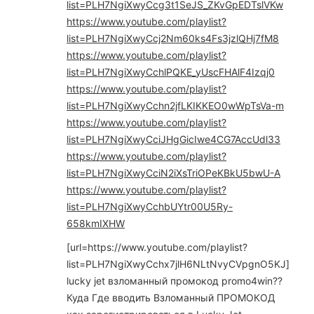
list=PLH7NgiXwyCcg3t1SeJS_ZKvGpEDTslVKw
https://www.youtube.com/playlist?
list=PLH7NgiXwyCcj2Nm60ks4Fs3jzlQHj7fM8
https://www.youtube.com/playlist?
list=PLH7NgiXwyCchlPQKE_yUscFHAlF4Izqj0
https://www.youtube.com/playlist?
list=PLH7NgiXwyCchn2jfLKIKKEO0wWpTsVa-m
https://www.youtube.com/playlist?
list=PLH7NgiXwyCciJHgGicIwe4CG7AccUdl33
https://www.youtube.com/playlist?
list=PLH7NgiXwyCciN2iXsTriOPeKBkU5bwU-A
https://www.youtube.com/playlist?
list=PLH7NgiXwyCchbUYtr00U5Ry-
658kmIXHW
[url=https://www.youtube.com/playlist?
list=PLH7NgiXwyCchx7jlH6NLtNvyCVpgnO5KJ]
lucky jet взломанный промокод promo4win??
Куда Где вводить Взломанный ПРОМОКОД