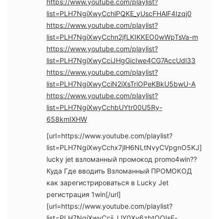
https://www.youtube.com/playlist?
list=PLH7NgiXwyCchlPQKE_yUscFHAlF4Izqj0
https://www.youtube.com/playlist?
list=PLH7NgiXwyCchn2jfLKIKKEO0wWpTsVa-m
https://www.youtube.com/playlist?
list=PLH7NgiXwyCciJHgGicIwe4CG7AccUdl33
https://www.youtube.com/playlist?
list=PLH7NgiXwyCciN2iXsTriOPeKBkU5bwU-A
https://www.youtube.com/playlist?
list=PLH7NgiXwyCchbUYtr00U5Ry-
658kmIXHW
[url=https://www.youtube.com/playlist?
list=PLH7NgiXwyCchx7jlH6NLtNvyCVpgnO5KJ]
lucky jet взломанный промокод promo4win??
Куда Где вводить Взломанный ПРОМОКОД
как зарегистрироваться в Lucky Jet
регистрация 1win[/url]
[url=https://www.youtube.com/playlist?
list=PLH7NgiXwyCcij_LlY0Xy6zbtQQIsF-