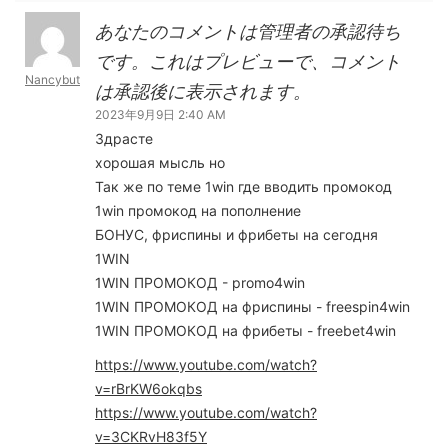
あなたのコメントは管理者の承認待ち
です。これはプレビューで、コメント
Nancybut
は承認後に表示されます。
2023年9月9日 2:40 AM
Здрасте
хорошая мысль но
Так же по теме 1win где вводить промокод
1win промокод на пополнение
БОНУС, фриспины и фрибеты на сегодня
1WIN
1WIN ПРОМОКОД - promo4win
1WIN ПРОМОКОД на фриспины - freespin4win
1WIN ПРОМОКОД на фрибеты - freebet4win
https://www.youtube.com/watch?
v=rBrKW6okqbs
https://www.youtube.com/watch?
v=3CKRvH83f5Y