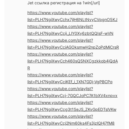
Jet ссылка регистрация на 1win[/url]
https://www.youtube.com/playlist?
list=PLH7NgiXwyCchx7jlH6NLtNvyCVpgnO5KJ
https://www.youtube.com/playlist?
list=PLH7NgiXwyCcij_LlY0Xy6zbtQQIsF-wVN
https://www.youtube.com/playlist?
list=PLH7NgiXwyCciAGOksmwH2npZoPdMiCrsR
https://www.youtube.com/playlist?
list=PLH7NgiXwyCch460sQSNXCgzkkob4jQdA
R
https://www.youtube.com/playlist?
list=PLH7NgiXwyCciKEf_i_1XN7GDj-VgPBCPq
https://www.youtube.com/playlist?
list=PLH7NgiXwyCcj-7GQCJoPC7A1bXV4xnpvx
https://www.youtube.com/playlist?
list=PLH7NgiXwyCcg3t1SeJS_ZKvGpEDTslVKw
https://www.youtube.com/playlist?
list=PLH7NgiXwyCcj2Nm60ks4Fs3jzlQHj7fM8