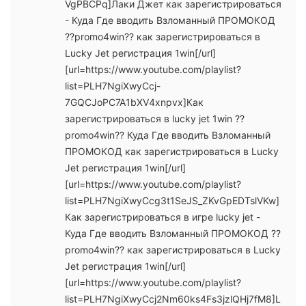
VgPBCPq]Лаки Джет как зарегистрироваться
- Куда Где вводить Взломанный ПРОМОКОД
??promo4win?? как зарегистрироваться в
Lucky Jet регистрация 1win[/url]
[url=https://www.youtube.com/playlist?
list=PLH7NgiXwyCcj-
7GQCJoPC7A1bXV4xnpvx]Как
зарегистрироваться в lucky jet 1win ??
promo4win?? Куда Где вводить Взломанный
ПРОМОКОД как зарегистрироваться в Lucky
Jet регистрация 1win[/url]
[url=https://www.youtube.com/playlist?
list=PLH7NgiXwyCcg3t1SeJS_ZKvGpEDTslVKw]
Как зарегистрироваться в игре lucky jet -
Куда Где вводить Взломанный ПРОМОКОД ??
promo4win?? как зарегистрироваться в Lucky
Jet регистрация 1win[/url]
[url=https://www.youtube.com/playlist?
list=PLH7NgiXwyCcj2Nm60ks4Fs3jzlQHj7fM8]L