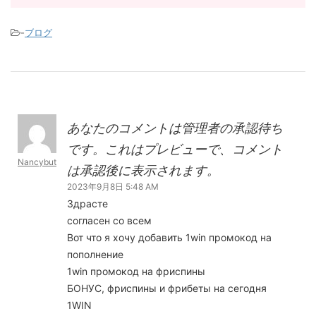
-
ブログ
あなたのコメントは管理者の承認待ち
です。これはプレビューで、コメント
Nancybut
は承認後に表示されます。
2023年9月8日 5:48 AM
Здрасте
согласен со всем
Вот что я хочу добавить 1win промокод на
пополнение
1win промокод на фриспины
БОНУС, фриспины и фрибеты на сегодня
1WIN