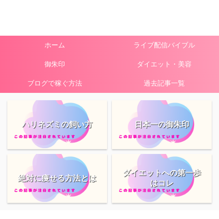
ホーム
ライブ配信バイブル
御朱印
ダイエット・美容
ブログで稼ぐ方法
過去記事一覧
ハリネズミの飼い方
日本一の御朱印
ダイエットへの第一歩
絶対に痩せる方法とは
はコレ