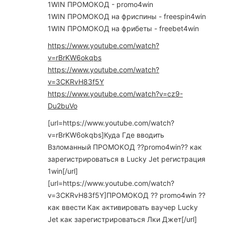
1WIN ПРОМОКОД - promo4win
1WIN ПРОМОКОД на фриспины - freespin4win
1WIN ПРОМОКОД на фрибеты - freebet4win
https://www.youtube.com/watch?
v=rBrKW6okqbs
https://www.youtube.com/watch?
v=3CKRvH83f5Y
https://www.youtube.com/watch?v=cz9-
Du2buVo
[url=https://www.youtube.com/watch?
v=rBrKW6okqbs]Куда Где вводить
Взломанный ПРОМОКОД ??promo4win?? как
зарегистрироваться в Lucky Jet регистрация
1win[/url]
[url=https://www.youtube.com/watch?
v=3CKRvH83f5Y]ПРОМОКОД ?? promo4win ??
как ввести Как активировать ваучер Lucky
Jet как зарегистрироваться Лки Джет[/url]