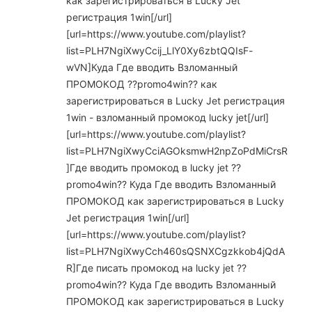
как зарегистрироваться в Lucky Jet
регистрация 1win[/url]
[url=https://www.youtube.com/playlist?
list=PLH7NgiXwyCcij_LlY0Xy6zbtQQIsF-
wVN]Куда Где вводить Взломанный
ПРОМОКОД ??promo4win?? как
зарегистрироваться в Lucky Jet регистрация
1win - взломанный промокод lucky jet[/url]
[url=https://www.youtube.com/playlist?
list=PLH7NgiXwyCciAGOksmwH2npZoPdMiCrsR
]Где вводить промокод в lucky jet ??
promo4win?? Куда Где вводить Взломанный
ПРОМОКОД как зарегистрироваться в Lucky
Jet регистрация 1win[/url]
[url=https://www.youtube.com/playlist?
list=PLH7NgiXwyCch460sQSNXCgzkkob4jQdA
R]Где писать промокод на lucky jet ??
promo4win?? Куда Где вводить Взломанный
ПРОМОКОД как зарегистрироваться в Lucky