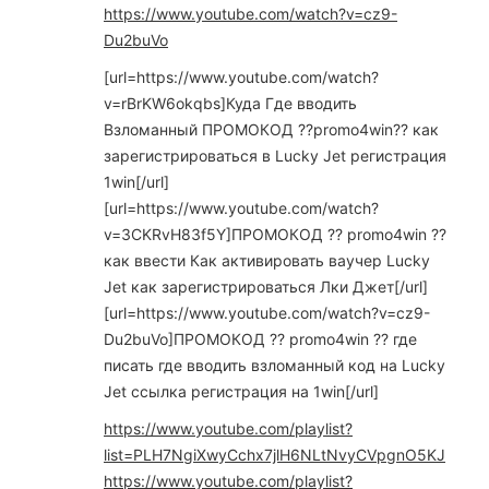
https://www.youtube.com/watch?v=cz9-
Du2buVo
[url=https://www.youtube.com/watch?
v=rBrKW6okqbs]Куда Где вводить
Взломанный ПРОМОКОД ??promo4win?? как
зарегистрироваться в Lucky Jet регистрация
1win[/url]
[url=https://www.youtube.com/watch?
v=3CKRvH83f5Y]ПРОМОКОД ?? promo4win ??
как ввести Как активировать ваучер Lucky
Jet как зарегистрироваться Лки Джет[/url]
[url=https://www.youtube.com/watch?v=cz9-
Du2buVo]ПРОМОКОД ?? promo4win ?? где
писать где вводить взломанный код на Lucky
Jet ссылка регистрация на 1win[/url]
https://www.youtube.com/playlist?
list=PLH7NgiXwyCchx7jlH6NLtNvyCVpgnO5KJ
https://www.youtube.com/playlist?