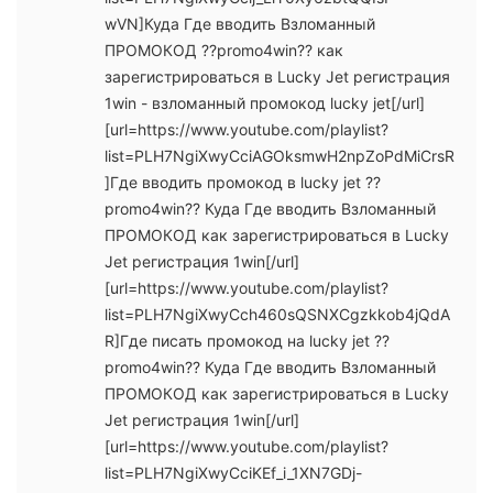
wVN]Куда Где вводить Взломанный
ПРОМОКОД ??promo4win?? как
зарегистрироваться в Lucky Jet регистрация
1win - взломанный промокод lucky jet[/url]
[url=https://www.youtube.com/playlist?
list=PLH7NgiXwyCciAGOksmwH2npZoPdMiCrsR
]Где вводить промокод в lucky jet ??
promo4win?? Куда Где вводить Взломанный
ПРОМОКОД как зарегистрироваться в Lucky
Jet регистрация 1win[/url]
[url=https://www.youtube.com/playlist?
list=PLH7NgiXwyCch460sQSNXCgzkkob4jQdA
R]Где писать промокод на lucky jet ??
promo4win?? Куда Где вводить Взломанный
ПРОМОКОД как зарегистрироваться в Lucky
Jet регистрация 1win[/url]
[url=https://www.youtube.com/playlist?
list=PLH7NgiXwyCciKEf_i_1XN7GDj-