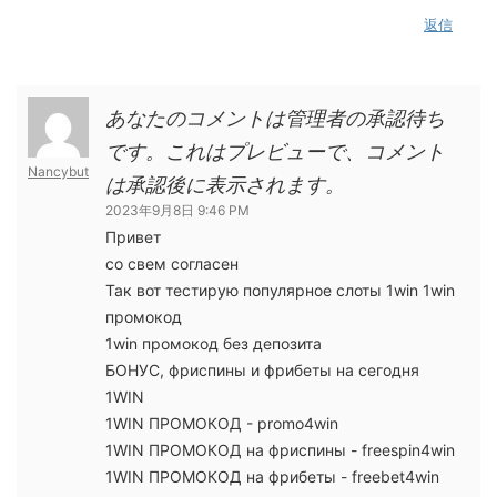
返信
あなたのコメントは管理者の承認待ち
です。これはプレビューで、コメント
Nancybut
は承認後に表示されます。
2023年9月8日 9:46 PM
Привет
со свем согласен
Так вот тестирую популярное слоты 1win 1win
промокод
1win промокод без депозита
БОНУС, фриспины и фрибеты на сегодня
1WIN
1WIN ПРОМОКОД - promo4win
1WIN ПРОМОКОД на фриспины - freespin4win
1WIN ПРОМОКОД на фрибеты - freebet4win