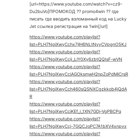
[url=https://www.youtube.com/watch?v=cz9-
Du2buVo]ПРОМОКОД ?? promo4win ?? где
писать где вводить взломанный код на Lucky
Jet ссылка регистрация на 1win[/url]
https://www.youtube.com/playlist?
list=PLH7NgiXwyCchx7jlH6NLtNvyCVpgnO5KJ
https://www.youtube.com/playlist?
list=PLH7NgiXwyCcij_LlY0Xy6zbtQQIsF-wVN
https://www.youtube.com/playlist?
list=PLH7NgiXwyCciAGOksmwH2npZoPdMiCrsR
https://www.youtube.com/playlist?
list=PLH7NgiXwyCch460sQSNXCgzkkob4jQdA
R
https://www.youtube.com/playlist?
list=PLH7NgiXwyCciKEf_i_1XN7GDj-VgPBCPq
https://www.youtube.com/playlist?
list=PLH7NgiXwyCcj-7GQCJoPC7A1bXV4xnpvx
https://www.youtube.com/playlist?